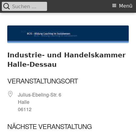
Suchen
Primäres
Menü
nach:
Menü
Springe
BCIS
Bildung und Coaching im Sozialwesen
zum
Inhalt
Industrie- und Handelskammer
Halle-Dessau
VERANSTALTUNGSORT
Julius-Ebeling-Str. 6
Halle
06112
NÄCHSTE VERANSTALTUNG