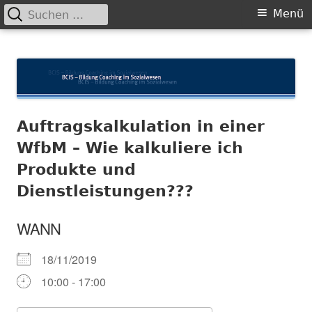
Suchen
Primäres
Menü
nach:
Menü
Springe
BCIS
Bildung und Coaching im Sozialwesen
zum
Inhalt
Auftragskalkulation in einer
WfbM – Wie kalkuliere ich
Produkte und
Dienstleistungen???
WANN
18/11/2019
10:00 - 17:00