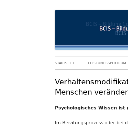
Springe
Bildung und Coaching im Sozialwesen
BCIS
zum
Inhalt
Primäres
STARTSEITE
LEISTUNGSSPEKTRUM
Menü
Verhaltensmodifikat
Menschen veränder
Psychologisches Wissen ist
Im Beratungsprozess oder bei d