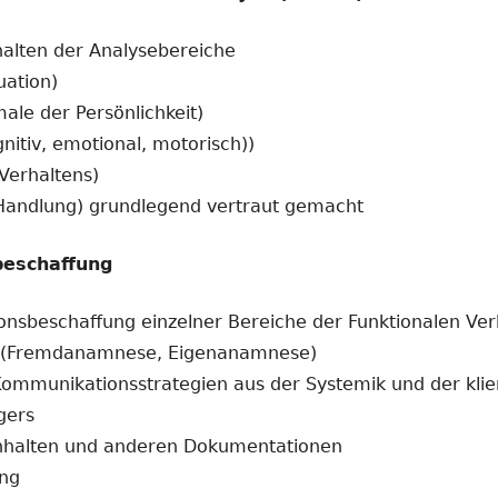
halten der Analysebereiche
uation)
le der Persönlichkeit)
gnitiv, emotional, motorisch))
Verhaltens)
Handlung) grundlegend vertraut gemacht
beschaffung
onsbeschaffung einzelner Bereiche der Funktionalen Verh
r (Fremdanamnese, Eigenanamnese)
ommunikationsstrategien aus der Systemik und der klie
gers
inhalten und anderen Dokumentationen
ung