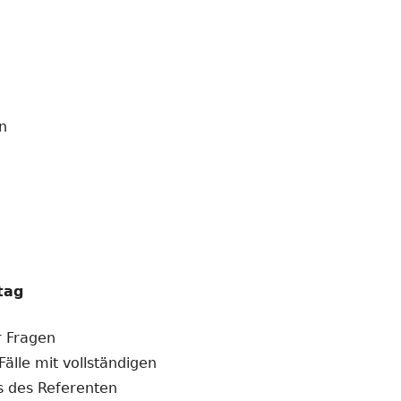
n
tag
r Fragen
älle mit vollständigen
s des Referenten