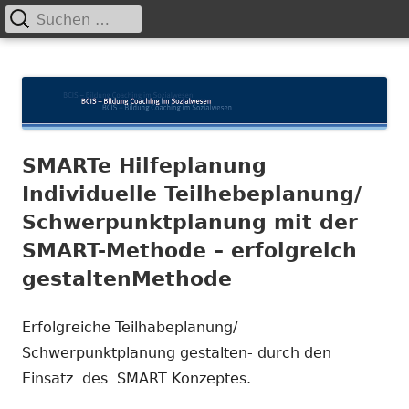
Suchen
Primäres
nach:
Menü
Springe
BCIS
Bildung und Coaching im Sozialwesen
zum
Inhalt
SMARTe Hilfeplanung
Individuelle Teilhebeplanung/
Schwerpunktplanung mit der
SMART-Methode – erfolgreich
gestaltenMethode
Erfolgreiche Teilhabeplanung/
Schwerpunktplanung gestalten- durch den
Einsatz des SMART Konzeptes.