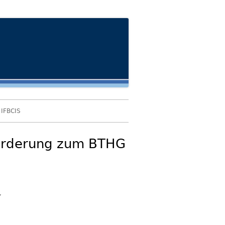
IFBCIS
forderung zum BTHG
7