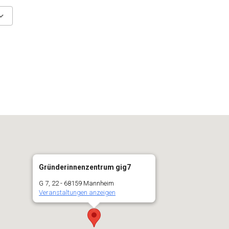
Fenster öffnen
Google Kalender
In neuem Fenster öffnen
iCalendar
In neu
Gründerinnenzentrum gig7
G 7, 22 - 68159 Mannheim
Veranstaltungen anzeigen