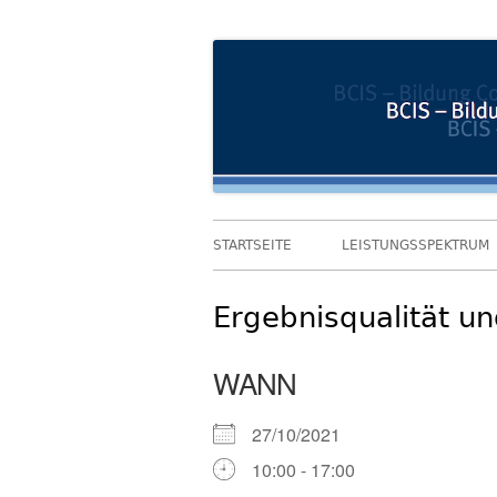
Springe
Bildung und Coaching im Sozialwesen
BCIS
zum
Inhalt
Primäres
STARTSEITE
LEISTUNGSSPEKTRUM
Menü
Ergebnisqualität u
WANN
27/10/2021
10:00 - 17:00