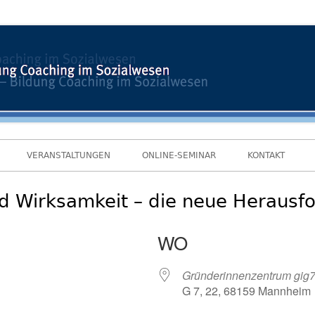
VERANSTALTUNGEN
ONLINE-SEMINAR
KONTAKT
nd Wirksamkeit – die neue Heraus
WO
Gründerinnenzentrum gig
G 7, 22, 68159 Mannheim