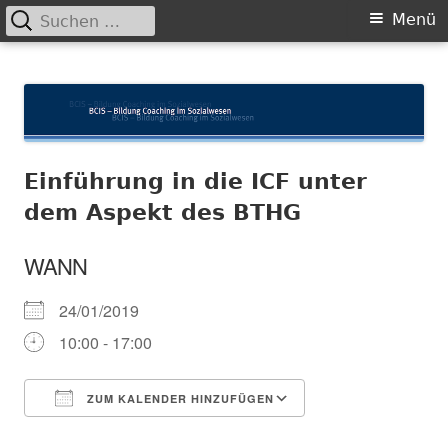
Suchen
Primäres
Menü
nach:
Menü
Springe
BCIS
Bildung und Coaching im Sozialwesen
zum
Inhalt
Einführung in die ICF unter
dem Aspekt des BTHG
WANN
24/01/2019
10:00 - 17:00
ZUM KALENDER HINZUFÜGEN
ICS herunterladen
In neuem Fenster öffnen
Google Kalender