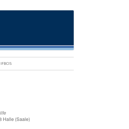
IFBCIS
lfe
 Halle (Saale)