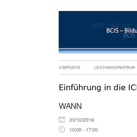
Springe
Bildung und Coaching im Sozialwesen
BCIS
zum
Inhalt
Primäres
STARTSEITE
LEISTUNGSSPEKTRUM
Menü
Einführung in die 
WANN
23/10/2019
10:00 - 17:00