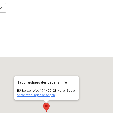
Fenster öffnen
Google Kalender
In neuem Fenster öffnen
iCalendar
In neu
Tagungshaus der Lebenshilfe
Böllberger Weg 174 - 06128 Halle (Saale)
Veranstaltungen anzeigen