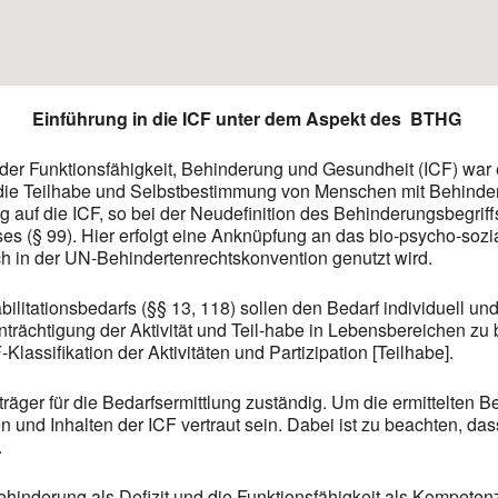
Einführung in die ICF unter dem Aspekt des BTHG
 der Funktionsfähigkeit, Behinderung und Gesundheit (ICF) war ei
 die Teilhabe und Selbstbestimmung von Menschen mit Behind
auf die ICF, so bei der Neudefinition des Behinderungsbegriff
es (§ 99). Hier erfolgt eine Anknüpfung an das bio-psycho-soz
h in der UN-Behindertenrechtskonvention genutzt wird.
ilitationsbedarfs (§§ 13, 118) sollen den Bedarf individuell un
nträchtigung der Aktivität und Teil-habe in Lebensbereichen z
lassifikation der Aktivitäten und Partizipation [Teilhabe].
äger für die Bedarfsermittlung zuständig. Um die ermittelten 
n und Inhalten der ICF vertraut sein. Dabei ist zu beachten, da
.
ehinderung als Defizit und die Funktionsfähigkeit als Kompetenz