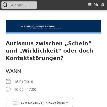
Suchen
Primäres
Menü
nach:
Menü
Springe
BCIS
Bildung und Coaching im Sozialwesen
zum
Inhalt
Autismus zwischen „Schein“
und „Wirklichkeit“ oder doch
Kontaktstörungen?
WANN
15/01/2019
10:00 - 17:00
ZUM KALENDER HINZUFÜGEN