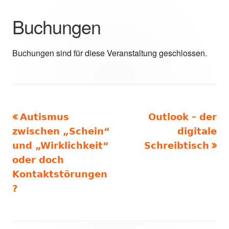
Buchungen
Buchungen sind für diese Veranstaltung geschlossen.
Vorheriger
Nächster
Autismus
Outlook – der
Beitragsnavigation
Beitrag:
Beitrag
zwischen „Schein“
digitale
und „Wirklichkeit“
Schreibtisch
oder doch
Kontaktstörungen
?