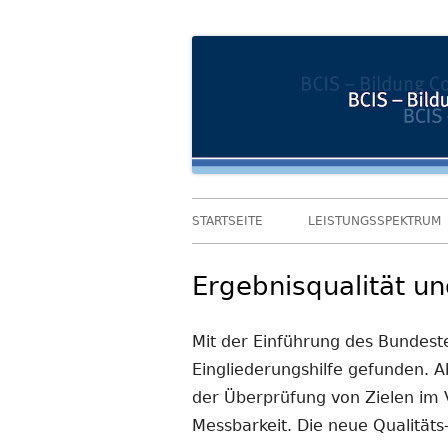
Springe
Bildung und Coaching im Sozialwesen
BCIS
zum
Inhalt
Primäres
STARTSEITE
LEISTUNGSSPEKTRUM
Menü
Ergebnisqualität u
Mit der Einführung des Bundeste
Eingliederungshilfe gefunden. A
der Überprüfung von Zielen im 
Messbarkeit. Die neue Qualitäts